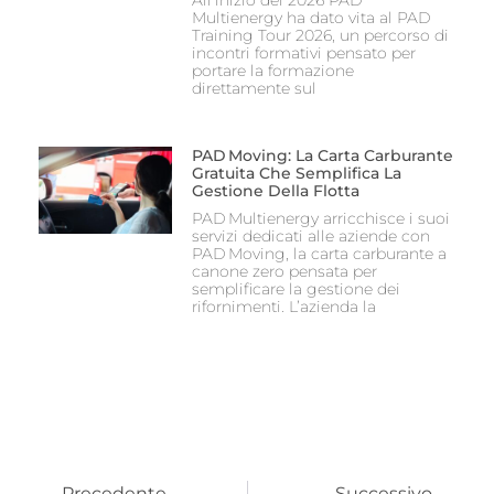
Multienergy ha dato vita al PAD
Training Tour 2026, un percorso di
incontri formativi pensato per
portare la formazione
direttamente sul
PAD Moving: La Carta Carburante
Gratuita Che Semplifica La
Gestione Della Flotta
PAD Multienergy arricchisce i suoi
servizi dedicati alle aziende con
PAD Moving, la carta carburante a
canone zero pensata per
semplificare la gestione dei
rifornimenti. L’azienda la
Precedente
Successivo