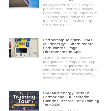
Il Gruppo consolida la propria
presenza nel mercato italiano
della mobilità, raggiungendo le
1000 stazioni di servizio Brescia, 1
luglio 2026. PAD Multienergy
S.p.A. comunica
Partnership Telepass – PAD
Multienergy: Il Rifornimento Di
Carburante Si Paga
Direttamente In App
• Oltre 100 stazioni di servizio
integrate nella mappa dell’App
Telepass • Il pagamento del
carburante si attiva e si conclude
direttamente da smartphone,
senza carte
PAD Multienergy Porta La
Formazione Sul Territorio:
Grande Successo Per Il Training
Tour 2026
All’inizio del 2026 PAD