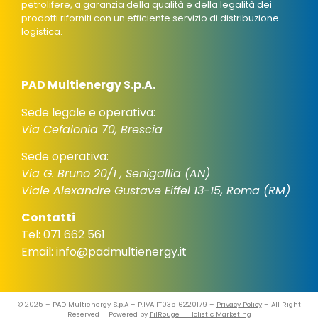
petrolifere, a garanzia della qualità e della legalità dei
prodotti riforniti con un efficiente servizio di distribuzione
logistica.
PAD Multienergy S.p.A.
Sede legale e operativa:
Via Cefalonia 70, Brescia
Sede operativa:
Via G. Bruno 20/1 , Senigallia (AN)
Viale Alexandre Gustave Eiffel 13-15, Roma (RM)
Contatti
Tel: 071 662 561
Email: info@padmultienergy.it
© 2025 – PAD Multienergy S.p.A – P.IVA IT03516220179 –
Privacy Policy
– All Right
Reserved – Powered by
FilRouge – Holistic Marketing