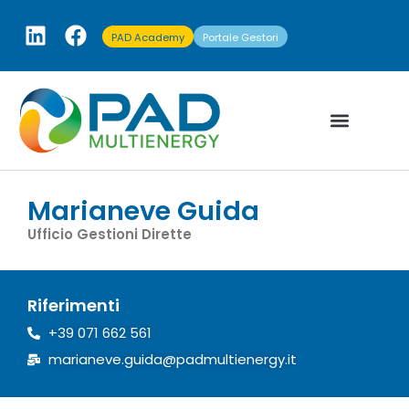
PAD Academy
Portale Gestori
Marianeve Guida
Ufficio Gestioni Dirette
Riferimenti
+39 071 662 561
marianeve.guida@padmultienergy.it