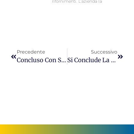
rifornimenti. L’azienda la
Precedente
Successivo
Concluso Con Successo Il Corso Su Intelligenza Artificiale E Generative AI Promosso Da PAD Academy E Bologna Business School
Si Conclude La Prima Edizione Di PAD Future Hub