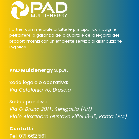
Partner commerciale di tutte le principali compagnie
petrolifere, a garanzia della qualità e della legalità dei
prodotti riforniti con un efficiente servizio di distribuzione
logistica.
PAD Multienergy S.p.A.
Sede legale e operativa:
Via Cefalonia 70, Brescia
Sede operativa:
Via G. Bruno 20/1 , Senigallia (AN)
Viale Alexandre Gustave Eiffel 13-15, Roma (RM)
Contatti
Tel: 071 662 561